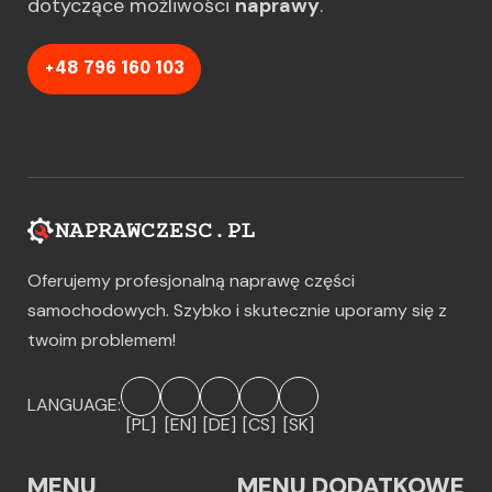
dotyczące możliwości
naprawy
.
+48 796 160 103
Oferujemy profesjonalną naprawę części
samochodowych. Szybko i skutecznie uporamy się z
twoim problemem!
LANGUAGE:
[PL]
[EN]
[DE]
[CS]
[SK]
MENU
MENU DODATKOWE