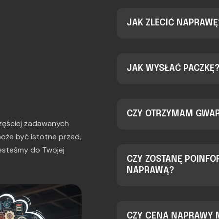
JAK ZLECIĆ NAPRAWĘ
JAK WYSŁAĆ PACZKĘ
CZY OTRZYMAM GWA
jczęściej zadawanych
oże być istotne przed,
 jesteśmy do Twojej
CZY ZOSTANĘ POINF
NAPRAWĄ?
CZY CENA NAPRAWY M