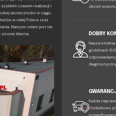
szybkim czasem realizacji i
zleceń wykonu
sokiej skuteczności w ciągu
ztatów w całej Polsce oraz
ania. Naszym celem jest nie
stronie klienta.
DOBRY KON
Nasza infolini
godzinach 8:0
odpowiadamy 
diagnostyczny
GWARANCJA
Każda naprawa
Dodatkowo pr
prawidłowego