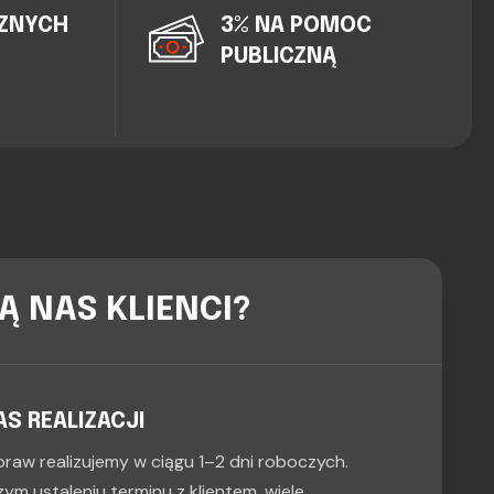
CZNYCH
3% NA POMOC
PUBLICZNĄ
Ą NAS KLIENCI?
AS REALIZACJI
raw realizujemy w ciągu 1–2 dni roboczych.
ym ustaleniu terminu z klientem, wiele