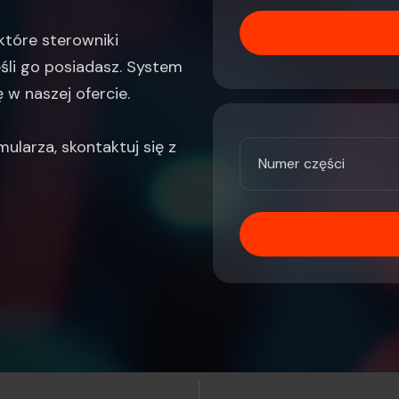
które sterowniki
śli go posiadasz. System
 w naszej ofercie.
mularza, skontaktuj się z