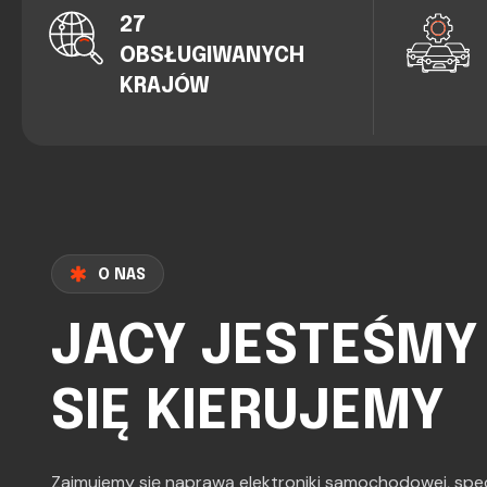
27
OBSŁUGIWANYCH
KRAJÓW
O NAS
JACY JESTEŚMY 
SIĘ KIERUJEMY
Zajmujemy się naprawą elektroniki samochodowej, spec