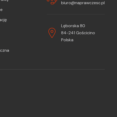
biuro@naprawczesc.pl
ie
ację
Lęborska 80
84-241 Gościcino
Polska
iczna