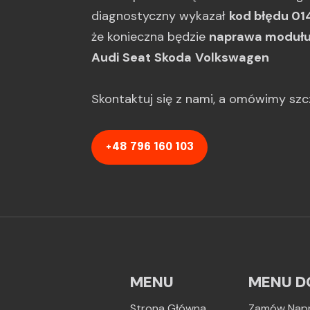
diagnostyczny wykazał
kod błędu 01
że konieczna będzie
naprawa moduł
Audi
Seat
Skoda
Volkswagen
Skontaktuj się z nami, a omówimy sz
+48 796 160 103
MENU
MENU D
Strona Główna
Zamów Nap