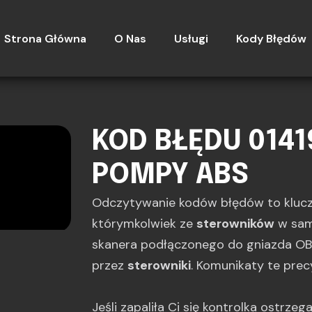
Strona Główna
O Nas
Usługi
Kody Błędów
KOD BŁĘDU 0141
POMPY ABS
Odczytywanie kodów błędów to kluc
którymkolwiek ze
sterowników
w sam
skanera podłączonego do gniazda OBD
przez
sterowniki
. Komunikaty te prec
Jeśli zapaliła Ci się kontrolka ostrze