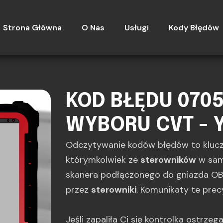
Strona Główna
O Nas
Usługi
Kody Błędów
KOD BŁĘDU 0705
WYBORU CVT - 
Odczytywanie kodów błędów to kluc
którymkolwiek ze
sterowników
w sam
skanera podłączonego do gniazda OBD
przez
sterowniki
. Komunikaty te prec
Jeśli zapaliła Ci się kontrolka ostrze