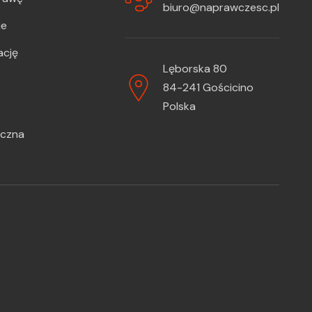
biuro@naprawczesc.pl
ie
ację
Lęborska 80
84-241 Gościcino
Polska
iczna