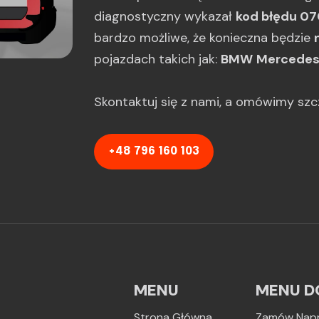
diagnostyczny wykazał
kod błędu 07
bardzo możliwe, że konieczna będzie
pojazdach takich jak:
BMW
Mercedes
Skontaktuj się z nami, a omówimy sz
+48 796 160 103
MENU
MENU D
Strona Główna
Zamów Nap