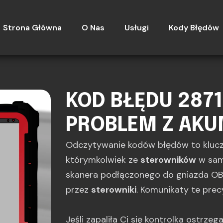
Strona Główna
O Nas
Usługi
Kody Błędów
KOD BŁĘDU 2871
PROBLEM Z AK
Odczytywanie kodów błędów to kluc
którymkolwiek ze
sterowników
w sam
skanera podłączonego do gniazda OBD
przez
sterowniki
. Komunikaty te prec
Jeśli zapaliła Ci się kontrolka ostrze