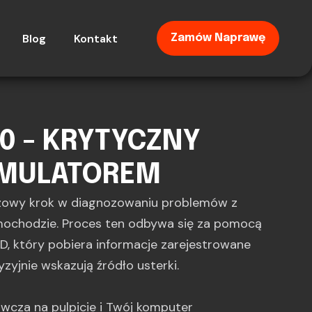
Blog
Kontakt
Zamów Naprawę
0 - KRYTYCZNY
UMULATOREM
zowy krok w diagnozowaniu problemów z
ochodzie. Proces ten odbywa się za pomocą
, który pobiera informacje zarejestrowane
yzyjnie wskazują źródło usterki.
gawcza na pulpicie i Twój komputer