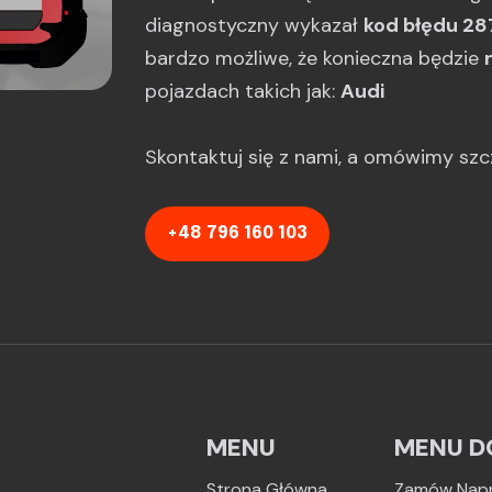
diagnostyczny wykazał
kod błędu 28
bardzo możliwe, że konieczna będzie
pojazdach takich jak:
Audi
Skontaktuj się z nami, a omówimy sz
+48 796 160 103
MENU
MENU D
Strona Główna
Zamów Nap