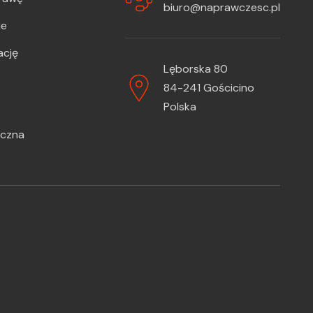
biuro@naprawczesc.pl
ie
ację
Lęborska 80
84-241 Gościcino
Polska
iczna