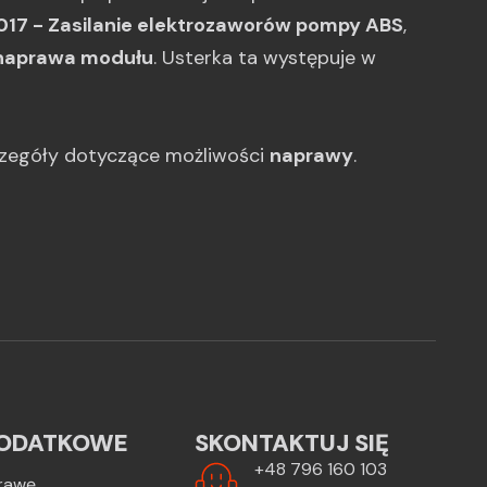
017 - Zasilanie elektrozaworów pompy ABS
,
naprawa modułu
. Usterka ta występuje w
czegóły dotyczące możliwości
naprawy
.
ODATKOWE
SKONTAKTUJ SIĘ
+48 796 160 103
rawę