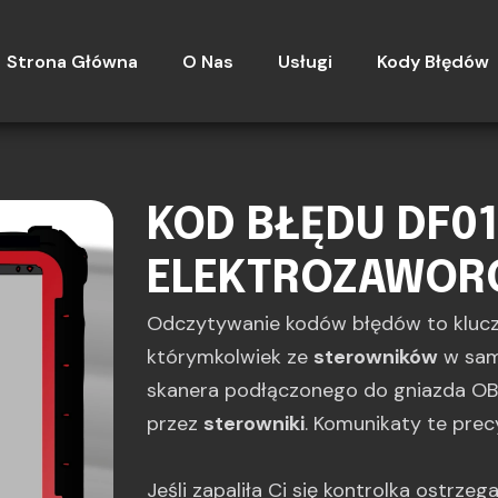
Strona Główna
O Nas
Usługi
Kody Błędów
KOD BŁĘDU DF01
ELEKTROZAWOR
Odczytywanie kodów błędów to kluc
którymkolwiek ze
sterowników
w sam
skanera podłączonego do gniazda OBD
przez
sterowniki
. Komunikaty te prec
Jeśli zapaliła Ci się kontrolka ostrze