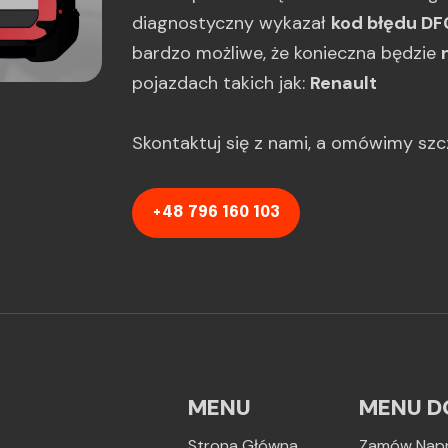
diagnostyczny wykazał
kod błędu DF
bardzo możliwe, że konieczna będzie
pojazdach takich jak:
Renault
Skontaktuj się z nami, a omówimy sz
+48 796 160 103
MENU
MENU D
Strona Główna
Zamów Nap