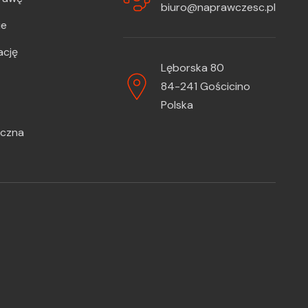
biuro@naprawczesc.pl
ie
ację
Lęborska 80
84-241 Gościcino
Polska
iczna