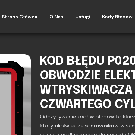
Strona Główna
O Nas
Usługi
Kody Błędów
KOD BŁĘDU P020
OBWODZIE ELE
WTRYSKIWACZA 
CZWARTEGO CY
Odczytywanie kodów błędów to kluc
którymkolwiek ze
sterowników
w sam
skanera podłączonego do gniazda OBD