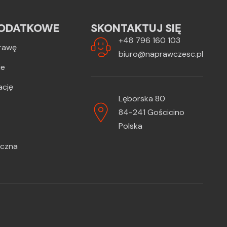
ODATKOWE
SKONTAKTUJ SIĘ
+48 796 160 103
rawę
biuro@naprawczesc.pl
ie
ację
Lęborska 80
84-241 Gościcino
Polska
iczna