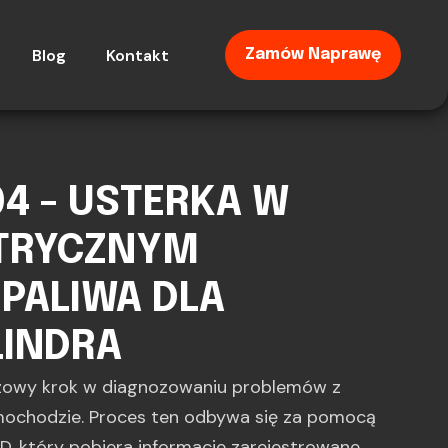
Blog
Kontakt
Zamów Naprawę
4 - USTERKA W
KTRYCZNYM
PALIWA DLA
LINDRA
zowy krok w diagnozowaniu problemów z
ochodzie. Proces ten odbywa się za pomocą
, który pobiera informacje zarejestrowane