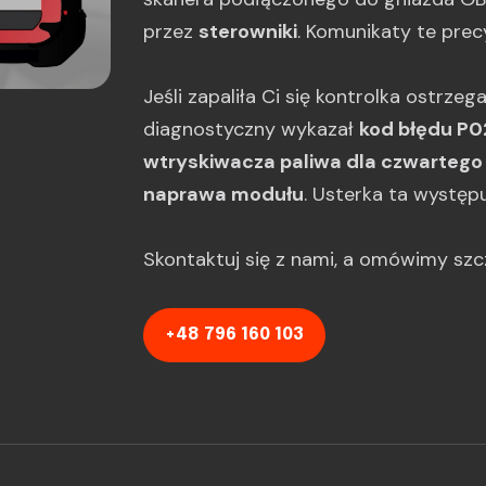
przez
sterowniki
. Komunikaty te prec
Jeśli zapaliła Ci się kontrolka ostrze
diagnostyczny wykazał
kod błędu P0
wtryskiwacza paliwa dla czwartego 
naprawa modułu
. Usterka ta występ
Skontaktuj się z nami, a omówimy sz
+48 796 160 103