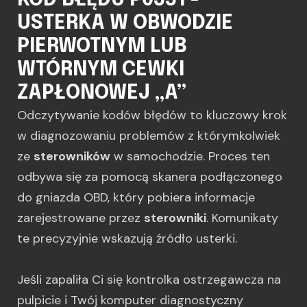
KOD BŁĘDU P0351 -
USTERKA W OBWODZIE
PIERWOTNYM LUB
WTÓRNYM CEWKI
ZAPŁONOWEJ „A”
Odczytywanie kodów błędów to kluczowy krok
w diagnozowaniu problemów z którymkolwiek
ze
sterowników
w samochodzie. Proces ten
odbywa się za pomocą skanera podłączonego
do gniazda OBD, który pobiera informacje
zarejestrowane przez
sterowniki
. Komunikaty
te precyzyjnie wskazują źródło usterki.
Jeśli zapaliła Ci się kontrolka ostrzegawcza na
pulpicie i Twój komputer diagnostyczny