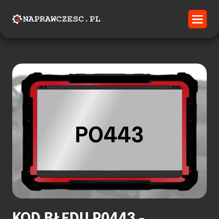
P0443