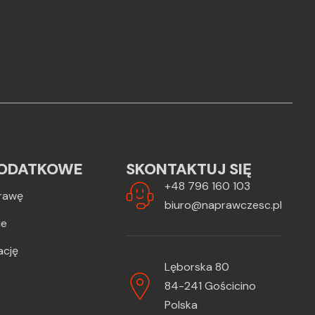
ODATKOWE
SKONTAKTUJ SIĘ
+48 796 160 103
rawę
biuro@naprawczesc.pl
ie
ację
Lęborska 80
84-241 Gościcino
Polska