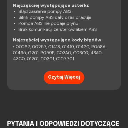
Najczęściej występujące usterki:
Błąd zasilania pompy ABS
Silnik pompy ABS cały czas pracuje
Pompa ABS nie podaje płynu
Brak komunikacji ze sterownikiem ABS
Najczęściej występujące kody błędów
• 00267, 00257, 01418, 01419, 01420, P058A,
01435, G201, P059B, C03A0, C03C0, 43A0,
43C0, 01201, 00301, C107701
Czytaj Więcej
PYTANIA I ODPOWIEDZI DOTYCZĄCE