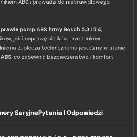
ownikiem ABS i prowadzi do nieprawidłowego
aprawie pomp ABS firmy Bosch 5.3 i 5.4
,
ów, jak i naprawę silników oraz bloków
edniemu zapleczu technicznemu jesteśmy w stanie
 ABS
, co zapewnia bezpieczeństwo i komfort
ery Seryjne
Pytania I Odpowiedzi