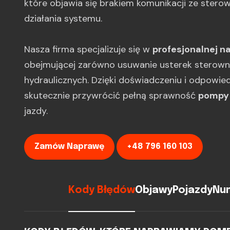
które objawia się brakiem komunikacji ze ster
działania systemu.
Nasza firma specjalizuje się w
profesjonalnej n
obejmującej zarówno usuwanie usterek sterownik
hydraulicznych. Dzięki doświadczeniu i odpowi
skutecznie przywrócić pełną sprawność
pompy
jazdy.
Zamów Naprawę
+48 796 160 103
Kody Błędów
Objawy
Pojazdy
Num