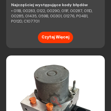
Najczęściej występujące kody błędów
• 011B, 00283, 0122, 00290, 011F, 00287, 011D,
00285, 01435, 059B, 00301, 01276, P04B1,
P012D, C107701
Czytaj Więcej