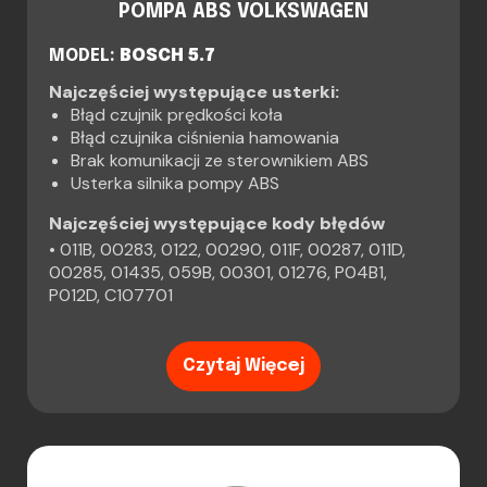
POMPA ABS VOLKSWAGEN
MODEL:
BOSCH 5.7
Najczęściej występujące usterki:
Błąd czujnik prędkości koła
Błąd czujnika ciśnienia hamowania
Brak komunikacji ze sterownikiem ABS
Usterka silnika pompy ABS
Najczęściej występujące kody błędów
• 011B, 00283, 0122, 00290, 011F, 00287, 011D,
00285, 01435, 059B, 00301, 01276, P04B1,
P012D, C107701
Czytaj Więcej