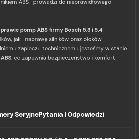
ownikiem ABS i prowadzi do nieprawidłowego
aprawie pomp ABS firmy Bosch 5.3 i 5.4
,
ów, jak i naprawę silników oraz bloków
edniemu zapleczu technicznemu jesteśmy w stanie
 ABS
, co zapewnia bezpieczeństwo i komfort
ery Seryjne
Pytania I Odpowiedzi