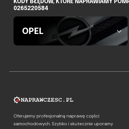
KODY BŁĘDÓW, KTÓRE NAPRAWIAMY POMPA A
0265220584
OPEL
Oferujemy profesjonalną naprawę części
samochodowych. Szybko i skutecznie uporamy