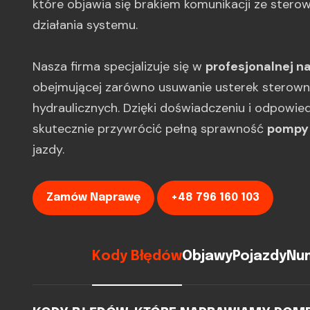
które objawia się brakiem komunikacji ze ster
działania systemu.
Nasza firma specjalizuje się w
profesjonalnej n
obejmującej zarówno usuwanie usterek sterownik
hydraulicznych. Dzięki doświadczeniu i odpowi
skutecznie przywrócić pełną sprawność
pompy
jazdy.
Zamów Naprawę
+48 796 160 103
Kody Błędów
Objawy
Pojazdy
Num