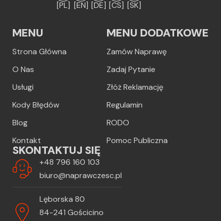
[PL]
[EN]
[DE]
[CS]
[SK]
MENU
MENU DODATKOWE
Strona Główna
Zamów Naprawę
O Nas
Zadaj Pytanie
Usługi
Złóż Reklamację
Kody Błędów
Regulamin
Blog
RODO
Kontakt
Pomoc Publiczna
SKONTAKTUJ SIĘ
+48 796 160 103
biuro@naprawczesc.pl
Lęborska 80
84-241 Gościcino