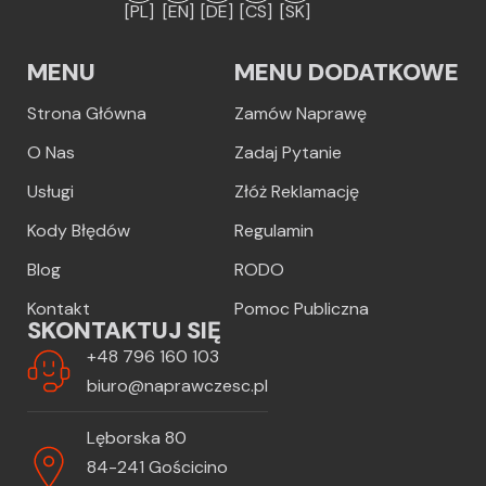
[PL]
[EN]
[DE]
[CS]
[SK]
MENU
MENU DODATKOWE
Strona Główna
Zamów Naprawę
O Nas
Zadaj Pytanie
Usługi
Złóż Reklamację
Kody Błędów
Regulamin
Blog
RODO
Kontakt
Pomoc Publiczna
SKONTAKTUJ SIĘ
+48 796 160 103
biuro@naprawczesc.pl
Lęborska 80
84-241 Gościcino