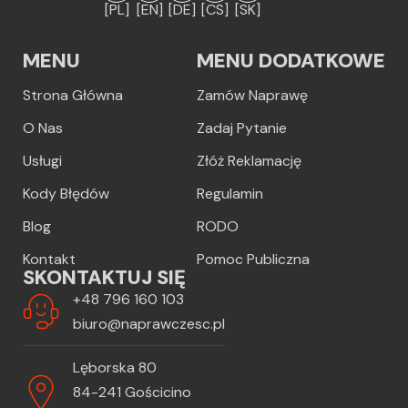
[PL]
[EN]
[DE]
[CS]
[SK]
MENU
MENU DODATKOWE
Strona Główna
Zamów Naprawę
O Nas
Zadaj Pytanie
Usługi
Złóż Reklamację
Kody Błędów
Regulamin
Blog
RODO
Kontakt
Pomoc Publiczna
SKONTAKTUJ SIĘ
+48 796 160 103
biuro@naprawczesc.pl
Lęborska 80
84-241 Gościcino