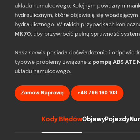
układu hamulcowego. Kolejnym poważnym mank
hydraulicznym, które objawiają się wpadającym
hydraulicznego. W takich przypadkach konieczn
MK70
, aby przywrócić pełną sprawność system
Nasz serwis posiada doświadczenie i odpowiedn
typowe problemy związane z
pompą ABS ATE 
układu hamulcowego.
Zamów Naprawę
+48 796 160 103
Kody Błędów
Objawy
Pojazdy
Num