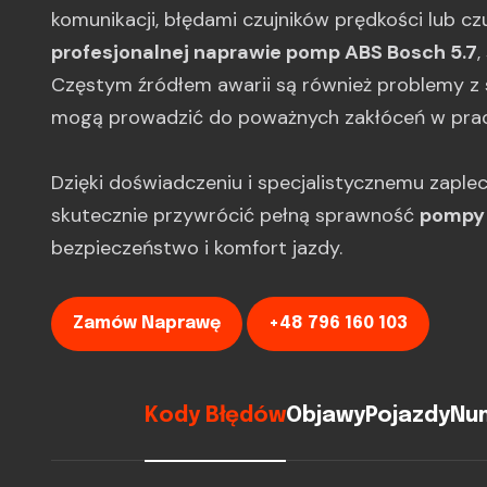
komunikacji, błędami czujników prędkości lub czuj
profesjonalnej naprawie pomp ABS Bosch 5.7
,
Częstym źródłem awarii są również problemy z s
mogą prowadzić do poważnych zakłóceń w prac
Dzięki doświadczeniu i specjalistycznemu zaple
skutecznie przywrócić pełną sprawność
pompy 
bezpieczeństwo i komfort jazdy.
Zamów Naprawę
+48 796 160 103
Kody Błędów
Objawy
Pojazdy
Num