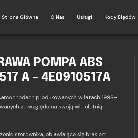
Strona Główna
O Nas
Usługi
Kody Błędów
PRAWA POMPA ABS
517 A - 4E0910517A
 samochodach produkowanych w latach 1998–
owanych ze względu na swoją wieloletnią
enie sterownika, objawiające się brakiem