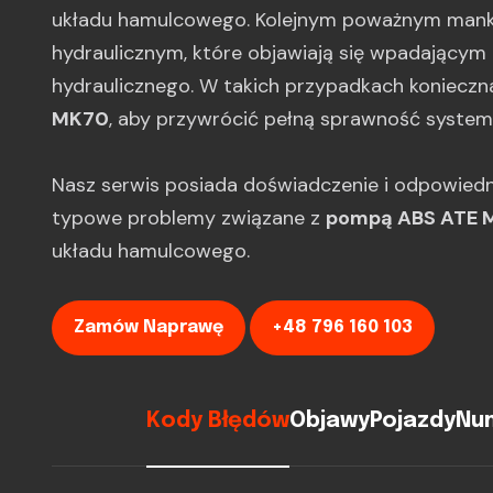
układu hamulcowego. Kolejnym poważnym mank
hydraulicznym, które objawiają się wpadającym
hydraulicznego. W takich przypadkach konieczn
MK70
, aby przywrócić pełną sprawność system
Nasz serwis posiada doświadczenie i odpowiedn
typowe problemy związane z
pompą ABS ATE 
układu hamulcowego.
Zamów Naprawę
+48 796 160 103
Kody Błędów
Objawy
Pojazdy
Num