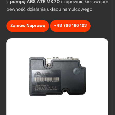
z
pompą ABS ATE MK70
i zapewnić kierowcom
pewność działania układu hamulcowego.
Zamów Naprawę
+48 796 160 103