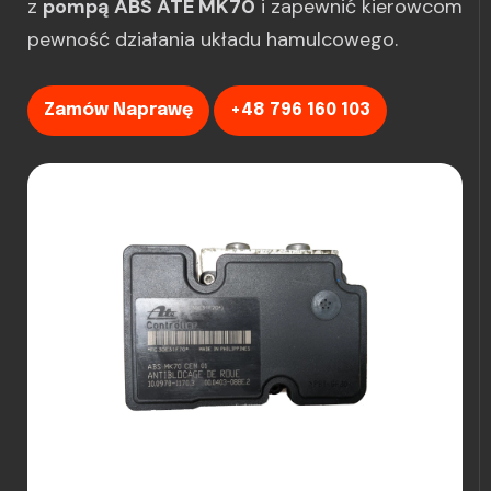
z
pompą ABS ATE MK70
i zapewnić kierowcom
pewność działania układu hamulcowego.
Zamów Naprawę
+48 796 160 103