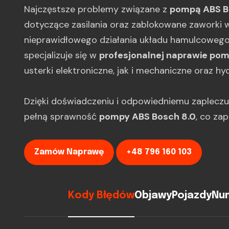
Najczęstsze problemy związane z
pompą ABS B
dotyczące zasilania oraz zablokowane zaworki 
nieprawidłowego działania układu hamulcowego i
specjalizuje się w
profesjonalnej naprawie pom
usterki elektroniczne, jak i mechaniczne oraz hyd
Dzięki doświadczeniu i odpowiedniemu zaplecz
pełną sprawność
pompy ABS Bosch 8.0
, co za
Zamów Naprawę
+48 796 160 103
Kody Błędów
Objawy
Pojazdy
Num