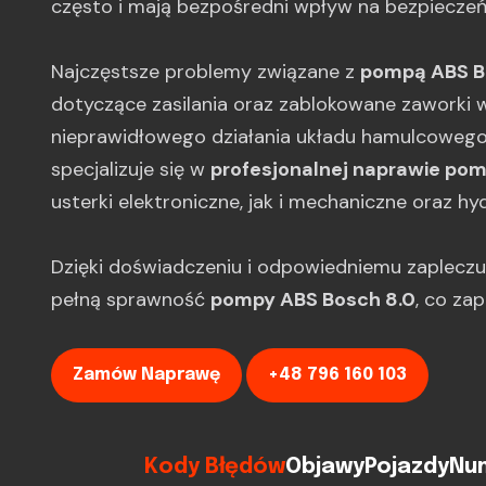
często i mają bezpośredni wpływ na bezpieczeń
Najczęstsze problemy związane z
pompą ABS B
dotyczące zasilania oraz zablokowane zaworki 
nieprawidłowego działania układu hamulcowego i
specjalizuje się w
profesjonalnej naprawie pom
usterki elektroniczne, jak i mechaniczne oraz hyd
Dzięki doświadczeniu i odpowiedniemu zaplecz
pełną sprawność
pompy ABS Bosch 8.0
, co za
Zamów Naprawę
+48 796 160 103
Kody Błędów
Objawy
Pojazdy
Num