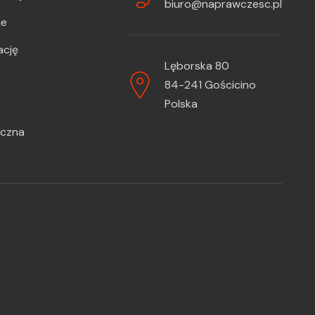
biuro@naprawczesc.pl
ie
ację
Lęborska 80
84-241 Gościcino
Polska
iczna