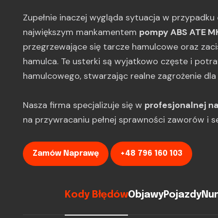
Zupełnie inaczej wygląda sytuacja w przypadku c
największym mankamentem
pompy ABS ATE M
przegrzewające się tarcze hamulcowe oraz zacis
hamulca. Te usterki są wyjatkowo częste i potra
hamulcowego, stwarzając realne zagrożenie dla
Nasza firma specjalizuje się w
profesjonalnej 
na przywracaniu pełnej sprawności zaworów i sek
Zamów Naprawę
+48 796 160 103
Kody Błędów
Objawy
Pojazdy
Num