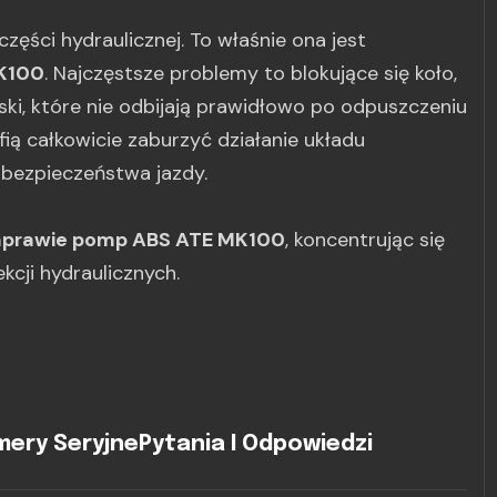
zęści hydraulicznej. To właśnie ona jest
K100
. Najczęstsze problemy to blokujące się koło,
ki, które nie odbijają prawidłowo po odpuszczeniu
fią całkowicie zaburzyć działanie układu
 bezpieczeństwa jazdy.
naprawie pomp ABS ATE MK100
, koncentrując się
cji hydraulicznych.
ery Seryjne
Pytania I Odpowiedzi