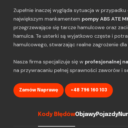
Zupełnie inaczej wygląda sytuacja w przypadku c
największym mankamentem
pompy ABS ATE M
przegrzewające się tarcze hamulcowe oraz zacis
hamulca. Te usterki są wyjatkowo częste i potra
hamulcowego, stwarzając realne zagrożenie dla
Nasza firma specjalizuje się w
profesjonalnej 
na przywracaniu pełnej sprawności zaworów i sek
Zamów Naprawę
+48 796 160 103
Kody Błędów
Objawy
Pojazdy
Num