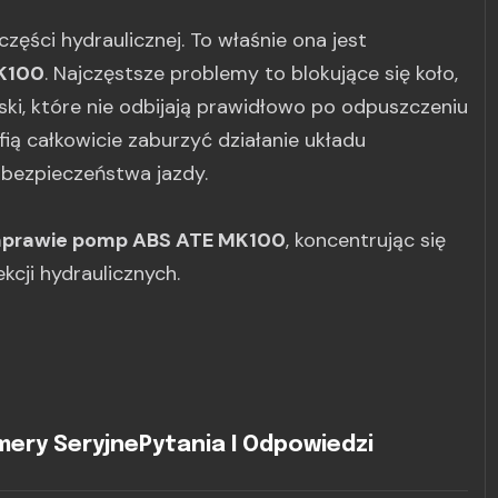
zęści hydraulicznej. To właśnie ona jest
K100
. Najczęstsze problemy to blokujące się koło,
ki, które nie odbijają prawidłowo po odpuszczeniu
fią całkowicie zaburzyć działanie układu
 bezpieczeństwa jazdy.
naprawie pomp ABS ATE MK100
, koncentrując się
cji hydraulicznych.
ery Seryjne
Pytania I Odpowiedzi