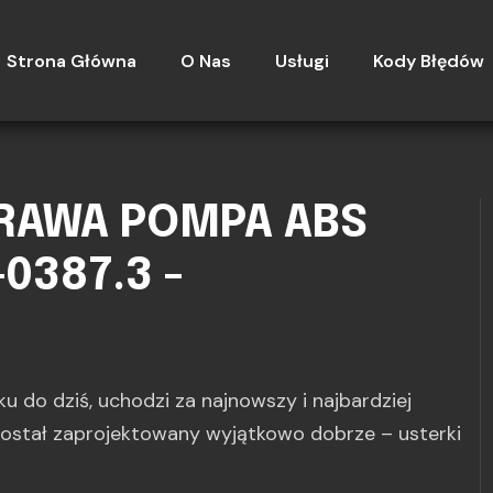
Strona Główna
O Nas
Usługi
Kody Błędów
PRAWA POMPA ABS
-0387.3 -
u do dziś, uchodzi za najnowszy i najbardziej
został zaprojektowany wyjątkowo dobrze – usterki