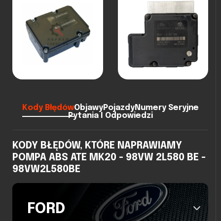
Kody Błędów
Objawy
Pojazdy
Numery Seryjne
Pytania I Odpowiedzi
KODY BŁĘDÓW, KTÓRE NAPRAWIAMY
POMPA ABS ATE MK20 - 98VW 2L580 BE -
98VW2L580BE
FORD