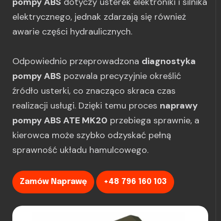
pompy ABS
dotyczy usterek elektroniki i silnika
elektrycznego, jednak zdarzają się również
awarie części hydraulicznych.
Odpowiednio przeprowadzona
diagnostyka
pompy ABS
pozwala precyzyjnie określić
źródło usterki, co znacząco skraca czas
realizacji usługi. Dzięki temu proces
naprawy
pompy ABS ATE MK20
przebiega sprawnie, a
kierowca może szybko odzyskać pełną
sprawność układu hamulcowego.
Zamów Naprawę
+48 796 160 103