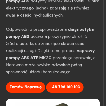
pompy ABS
dotyczy usterek elektroniki i silnika
elektrycznego, jednak zdarzają się również
awarie części hydraulicznych.
Odpowiednio przeprowadzona
diagnostyka
pompy ABS
pozwala precyzyjnie określić
źródło usterki, co znacząco skraca czas
realizacji usługi. Dzięki temu proces
naprawy
pompy ABS ATE MK20
przebiega sprawnie, a
kierowca może szybko odzyskać pełną
sprawność układu hamulcowego.
Zamów Naprawę
+48 796 160 103