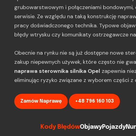
grubowarstwowym i połączeniami bondowymi, c
serwisie. Ze względu na taką konstrukcję napra
pracy doświadczonego technika. Typowe objawy 
błędy wtrysku czy komunikaty ostrzegawcze na 
Obecnie na rynku nie są już dostępne nowe ster
zakup niepewnych używek, które często nie gwa
naprawa sterownika silnika Opel
zapewnia niez
eliminując ryzyko związane z wyborem części z dr
Zamów Naprawę
+48 796 160 103
Kody Błędów
Objawy
Pojazdy
Num