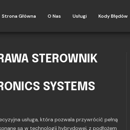
Strona Główna
O Nas
Usługi
Kody Błędów
PRAWA STEROWNIK
TRONICS SYSTEMS
ecyzyjna usługa, która pozwala przywrócić pełną
konane są w technologii hybrydowej, z podłożem