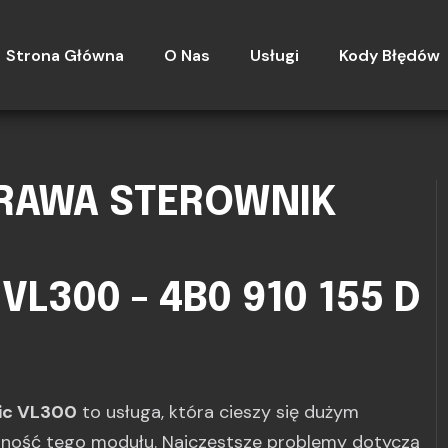
Strona Główna
O Nas
Usługi
Kody Błędów
PRAWA STEROWNIK
L300 - 4B0 910 155 D
nic VL300
to usługa, która cieszy się dużym
jność tego modułu. Najczęstsze problemy dotyczą