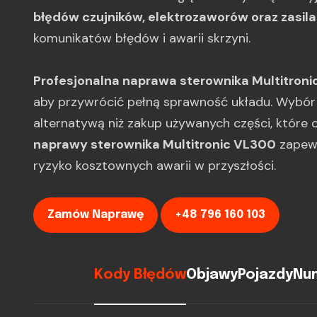
błędów czujników, elektrozaworów oraz zasila
komunikatów błędów i awarii skrzyni.
Profesjonalna naprawa sterownika Multitroni
aby przywrócić pełną sprawność układu. Wybór r
alternatywą niż zakup używanych części, które 
naprawy sterownika Multitronic VL300
zapewn
ryzyko kosztownych awarii w przyszłości.
Zamów Naprawę
+48 796 160 103
Kody Błędów
Objawy
Pojazdy
Num