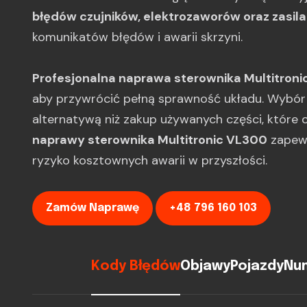
błędów czujników, elektrozaworów oraz zasila
komunikatów błędów i awarii skrzyni.
Profesjonalna naprawa sterownika Multitroni
aby przywrócić pełną sprawność układu. Wybór r
alternatywą niż zakup używanych części, które 
naprawy sterownika Multitronic VL300
zapewn
ryzyko kosztownych awarii w przyszłości.
Zamów Naprawę
+48 796 160 103
Kody Błędów
Objawy
Pojazdy
Num