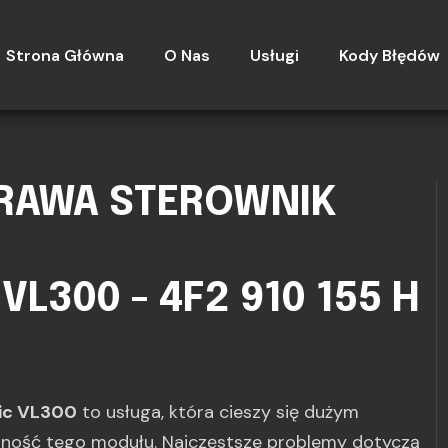
Strona Główna
O Nas
Usługi
Kody Błędów
PRAWA STEROWNIK
L300 - 4F2 910 155 H
nic VL300
to usługa, która cieszy się dużym
jność tego modułu. Najczęstsze problemy dotyczą