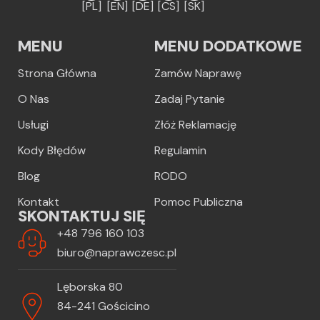
[PL]
[EN]
[DE]
[CS]
[SK]
MENU
MENU DODATKOWE
Strona Główna
Zamów Naprawę
O Nas
Zadaj Pytanie
Usługi
Złóż Reklamację
Kody Błędów
Regulamin
Blog
RODO
Kontakt
Pomoc Publiczna
SKONTAKTUJ SIĘ
+48 796 160 103
biuro@naprawczesc.pl
Lęborska 80
84-241 Gościcino