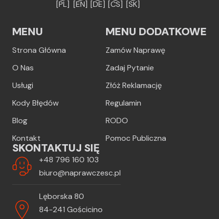
[PL]
[EN]
[DE]
[CS]
[SK]
MENU
MENU DODATKOWE
Strona Główna
Zamów Naprawę
O Nas
Zadaj Pytanie
Usługi
Złóż Reklamację
Kody Błędów
Regulamin
Blog
RODO
Kontakt
Pomoc Publiczna
SKONTAKTUJ SIĘ
+48 796 160 103
biuro@naprawczesc.pl
Lęborska 80
84-241 Gościcino