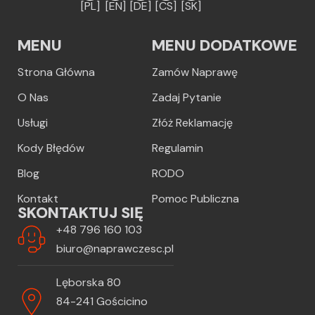
[PL]
[EN]
[DE]
[CS]
[SK]
MENU
MENU DODATKOWE
Strona Główna
Zamów Naprawę
O Nas
Zadaj Pytanie
Usługi
Złóż Reklamację
Kody Błędów
Regulamin
Blog
RODO
Kontakt
Pomoc Publiczna
SKONTAKTUJ SIĘ
+48 796 160 103
biuro@naprawczesc.pl
Lęborska 80
84-241 Gościcino