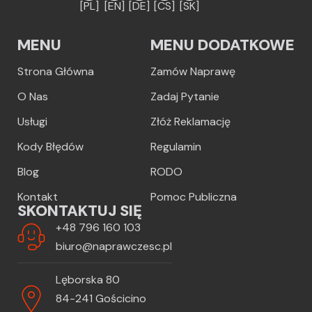
[PL]
[EN]
[DE]
[CS]
[SK]
MENU
MENU DODATKOWE
Strona Główna
Zamów Naprawę
O Nas
Zadaj Pytanie
Usługi
Złóż Reklamację
Kody Błędów
Regulamin
Blog
RODO
Kontakt
Pomoc Publiczna
SKONTAKTUJ SIĘ
+48 796 160 103
biuro@naprawczesc.pl
Lęborska 80
84-241 Gościcino