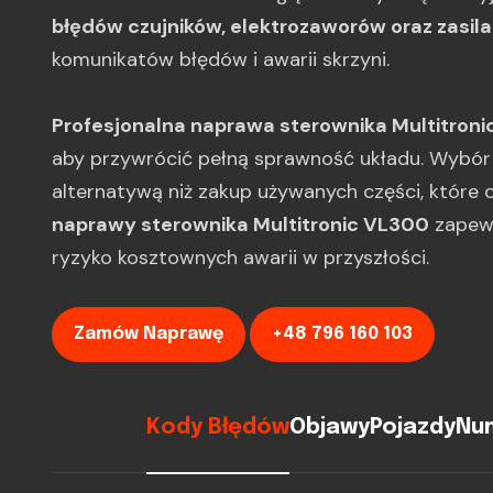
błędów czujników, elektrozaworów oraz zasila
komunikatów błędów i awarii skrzyni.
Profesjonalna naprawa sterownika Multitroni
aby przywrócić pełną sprawność układu. Wybór r
alternatywą niż zakup używanych części, które 
naprawy sterownika Multitronic VL300
zapewn
ryzyko kosztownych awarii w przyszłości.
Zamów Naprawę
+48 796 160 103
Kody Błędów
Objawy
Pojazdy
Num