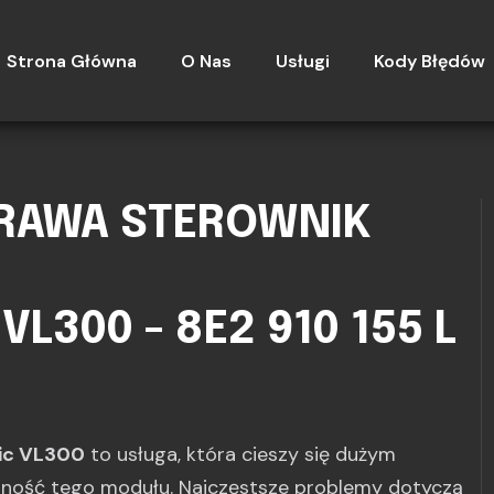
Strona Główna
O Nas
Usługi
Kody Błędów
PRAWA STEROWNIK
L300 - 8E2 910 155 L
nic VL300
to usługa, która cieszy się dużym
jność tego modułu. Najczęstsze problemy dotyczą