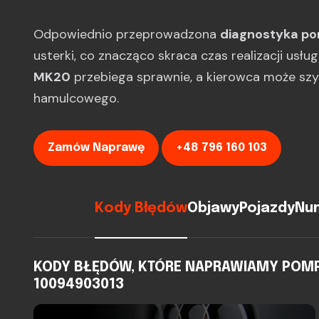
Odpowiednio przeprowadzona
diagnostyka p
usterki, co znacząco skraca czas realizacji usłu
MK20
przebiega sprawnie, a kierowca może sz
hamulcowego.
Zamów Naprawę
+48 796 160 103
Kody Błędów
Objawy
Pojazdy
Num
KODY BŁĘDÓW, KTÓRE NAPRAWIAMY POMPA 
10094903013