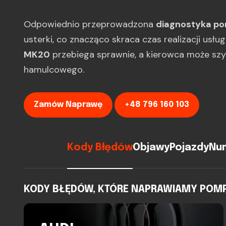
Odpowiednio przeprowadzona
diagnostyka p
usterki, co znacząco skraca czas realizacji usłu
MK20
przebiega sprawnie, a kierowca może sz
hamulcowego.
Zamów Naprawę
+48 796 160 103
Kody Błędów
Objawy
Pojazdy
Num
KODY BŁĘDÓW, KTÓRE NAPRAWIAMY POMPA