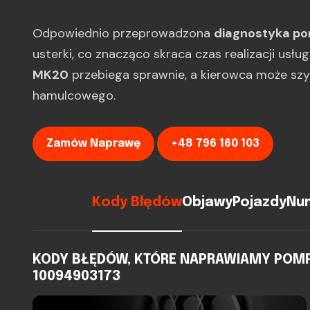
Odpowiednio przeprowadzona
diagnostyka p
usterki, co znacząco skraca czas realizacji usłu
MK20
przebiega sprawnie, a kierowca może sz
hamulcowego.
Zamów Naprawę
+48 796 160 103
Kody Błędów
Objawy
Pojazdy
Num
KODY BŁĘDÓW, KTÓRE NAPRAWIAMY POMPA 
10094903173