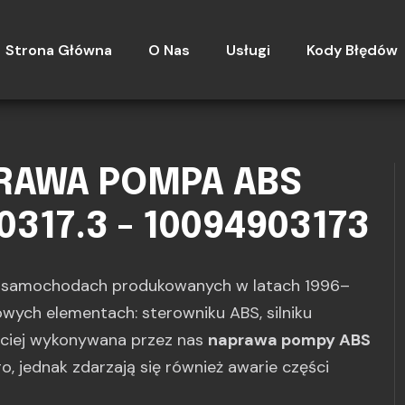
Strona Główna
O Nas
Usługi
Kody Błędów
PRAWA POMPA ABS
0317.3 - 10094903173
u samochodach produkowanych w latach 1996–
zowych elementach: sterowniku ABS, silniku
ściej wykonywana przez nas
naprawa pompy ABS
go, jednak zdarzają się również awarie części