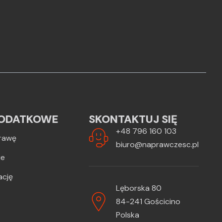
ODATKOWE
SKONTAKTUJ SIĘ
+48 796 160 103
rawę
biuro@naprawczesc.pl
ie
ację
Lęborska 80
84-241 Gościcino
Polska