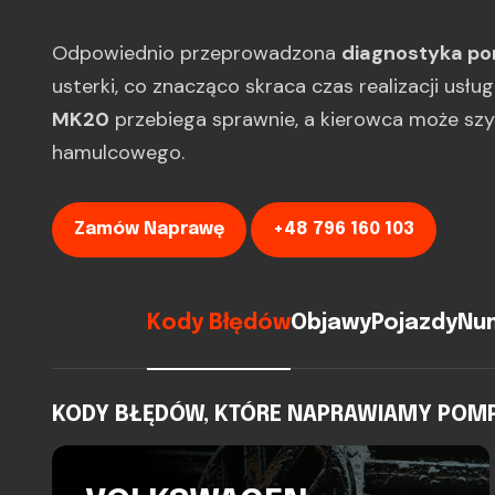
Odpowiednio przeprowadzona
diagnostyka p
usterki, co znacząco skraca czas realizacji usłu
MK20
przebiega sprawnie, a kierowca może sz
hamulcowego.
Zamów Naprawę
+48 796 160 103
Kody Błędów
Objawy
Pojazdy
Num
KODY BŁĘDÓW, KTÓRE NAPRAWIAMY POMPA