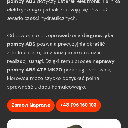
pompy ABS
dotyczy usterek elektroniki i silnika
elektrycznego, jednak zdarzają się również
awarie części hydraulicznych.
Odpowiednio przeprowadzona
diagnostyka
pompy ABS
pozwala precyzyjnie określić
źródło usterki, co znacząco skraca czas
realizacji usługi. Dzięki temu proces
naprawy
pompy ABS ATE MK20
przebiega sprawnie, a
kierowca może szybko odzyskać pełną
sprawność układu hamulcowego.
Zamów Naprawę
+48 796 160 103