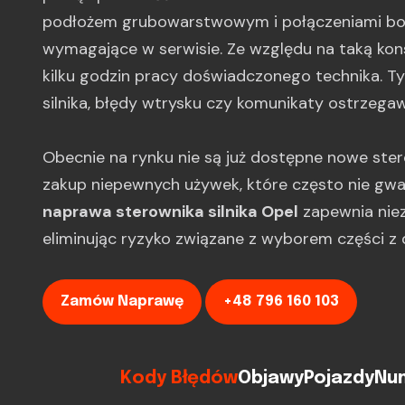
podłożem grubowarstwowym i połączeniami bon
wymagające w serwisie. Ze względu na taką ko
kilku godzin pracy doświadczonego technika. 
silnika, błędy wtrysku czy komunikaty ostrzegaw
Obecnie na rynku nie są już dostępne nowe ster
zakup niepewnych używek, które często nie gwa
naprawa sterownika silnika Opel
zapewnia niez
eliminując ryzyko związane z wyborem części z dr
Zamów Naprawę
+48 796 160 103
Kody Błędów
Objawy
Pojazdy
Num