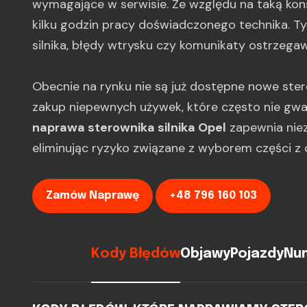
wymagające w serwisie. Ze względu na taką ko
kilku godzin pracy doświadczonego technika. 
silnika, błędy wtrysku czy komunikaty ostrzegaw
Obecnie na rynku nie są już dostępne nowe ster
zakup niepewnych używek, które często nie gwa
naprawa sterownika silnika Opel
zapewnia niez
eliminując ryzyko związane z wyborem części z dr
Zamów Naprawę
+48 796 160 103
Kody Błędów
Objawy
Pojazdy
Num