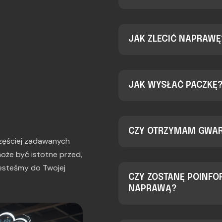
JAK ZLECIĆ NAPRAWĘ
JAK WYSŁAĆ PACZKĘ
CZY OTRZYMAM GWA
jczęściej zadawanych
oże być istotne przed,
 jesteśmy do Twojej
CZY ZOSTANĘ POINF
NAPRAWĄ?