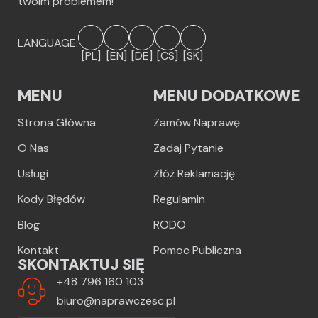
twoim problemem!
LANGUAGE:
[PL]
[EN]
[DE]
[CS]
[SK]
MENU
MENU DODATKOWE
Strona Główna
Zamów Naprawę
O Nas
Zadaj Pytanie
Usługi
Złóż Reklamację
Kody Błędów
Regulamin
Blog
RODO
Kontakt
Pomoc Publiczna
SKONTAKTUJ SIĘ
+48 796 160 103
biuro@naprawczesc.pl