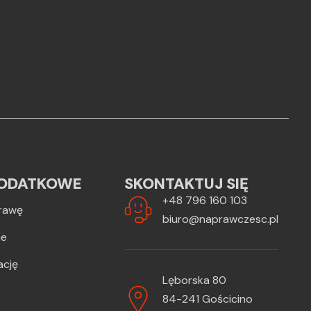
ODATKOWE
SKONTAKTUJ SIĘ
+48 796 160 103
rawę
biuro@naprawczesc.pl
ie
ację
Lęborska 80
84-241 Gościcino