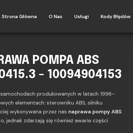
Strona Główna
O Nas
Usługi
Kody Błędów
PRAWA POMPA ABS
0415.3 - 10094904153
u samochodach produkowanych w latach 1996–
zowych elementach: sterowniku ABS, silniku
ściej wykonywana przez nas
naprawa pompy ABS
go, jednak zdarzają się również awarie części