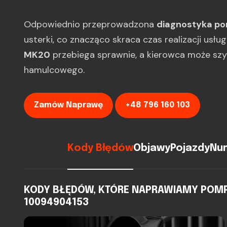
Odpowiednio przeprowadzona
diagnostyka p
usterki, co znacząco skraca czas realizacji usłu
MK20
przebiega sprawnie, a kierowca może sz
hamulcowego.
Zamów Naprawę
+48 796 160 103
Kody Błędów
Objawy
Pojazdy
Num
KODY BŁĘDÓW, KTÓRE NAPRAWIAMY POMPA 
10094904153