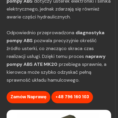
pompy ABS
dotyczy usterek elektroniki i silnika
elektrycznego, jednak zdarzają się również
awarie części hydraulicznych.
Odpowiednio przeprowadzona
diagnostyka
pompy ABS
pozwala precyzyjnie określić
źródło usterki, co znacząco skraca czas
realizacji usługi. Dzięki temu proces
naprawy
pompy ABS ATE MK20
przebiega sprawnie, a
kierowca może szybko odzyskać pełną
sprawność układu hamulcowego.
Zamów Naprawę
+48 796 160 103