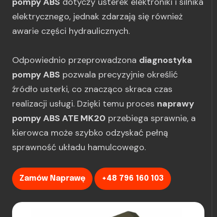
pompy ABS
dotyczy usterek elektroniki i silnika
elektrycznego, jednak zdarzają się również
awarie części hydraulicznych.
Odpowiednio przeprowadzona
diagnostyka
pompy ABS
pozwala precyzyjnie określić
źródło usterki, co znacząco skraca czas
realizacji usługi. Dzięki temu proces
naprawy
pompy ABS ATE MK20
przebiega sprawnie, a
kierowca może szybko odzyskać pełną
sprawność układu hamulcowego.
Zamów Naprawę
+48 796 160 103